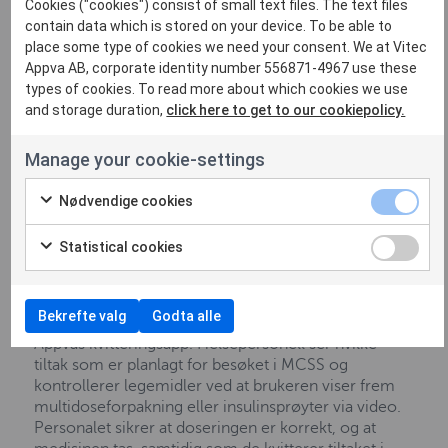
Cookies ("cookies") consist of small text files. The text files
contain data which is stored on your device. To be able to
Sikkerhet i fokus
place some type of cookies we need your consent. We at Vitec
Appva AB, corporate identity number 556871-4967 use these
For å implementere endringen ble det gjennomført
types of cookies. To read more about which cookies we use
en grundig kartlegging av behov og ressursfordeling.
and storage duration,
click here to get to our cookiepolicy.
Analysen viste at en stor andel av hjemmebesøkene
kun omfattet et enkelt tiltak. Et eksempel var
Manage your cookie-settings
overlevering av legemidler på dag- og kveldstid. Ved
å erstatte disse fysiske besøkene med digital
Nødvendige cookies
hjemmeoppfølging har kommunen kunnet frigjøre
tid og ressurser, samtidig som brukernes
Statistical cookies
selvstendighet har økt.
Den digitale oppfølgingen skjer gjennom
Bekrefte valg
Godta alle
videosamtaler, med et nettbrett hos brukeren og
Appvas kvitteringsapp. Helsepersonell ser hvilke
tiltak som er planlagt for besøket i MCSS og
kontrollerer legemidler ved at brukeren viser frem
multidoseforpakning eller insulinsprøyter via video.
Personalet sikrer at doseringen er korrekt, og at