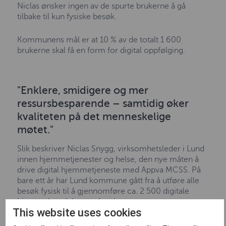
Niclas ønsker ingen av de spurte brukerne å gå
tilbake til kun fysiske besøk.
Kommunens mål er at 10 % av de totalt 1 600
brukerne skal få en form for digital oppfølging.
"Enklere, smidigere og mer
ressursbesparende – samtidig øker
kvaliteten på det menneskelige
møtet."
Slik beskriver Niclas Snygg, virksomhetsleder i Lund
innen hjemmetjenester og helse, den nye måten å
drive digital hjemmetjeneste med Appva MCSS. På
bare ett år har Lund kommune gått fra å utføre alle
besøk fysisk til å gjennomføre ca. 2 500 digitale
hjemmebesøk hver måned.
This website uses cookies