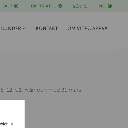
HJÄLP
DRIFTSTATUS
NO
SÖK
 KUNDER
KONTAKT
OM VITEC APPVA
025-12-01. Från och med 31 mars
hich is