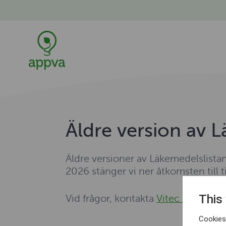
Äldre version av 
Äldre versioner av Läkemedelslista
2026 stänger vi ner åtkomsten till 
This
Vid frågor, kontakta
Vitec Appvas s
Cookies 