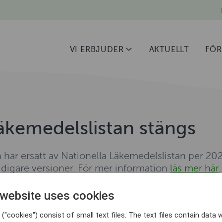
VI ERBJUDER
AKTUELLT
FÖR
Läkemedelslistan stängs
n har ersatt av Nationella Läkemedelslistan per 2
tidigare versioner. För mer information
läs mer här
.
 website uses cookies
upport
("cookies") consist of small text files. The text files contain data w