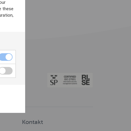
our
e these
ration,
Kontakt