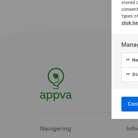
stored 
consent
types o
click he
Manag
Ne
Sta
Conf
Navigering
Inf