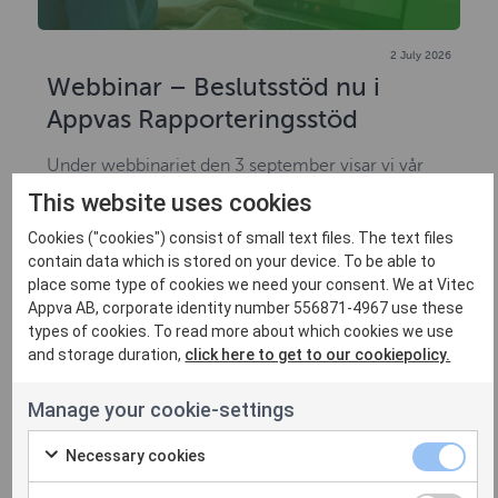
2 July 2026
Webbinar – Beslutsstöd nu i
Appvas Rapporteringsstöd
Under webbinariet den 3 september visar vi vår
nya Beslutsstöds-modul som basera...
This website uses cookies
LÄS MER OCH ANMÄL DIG
Cookies ("cookies") consist of small text files. The text files
contain data which is stored on your device. To be able to
place some type of cookies we need your consent. We at Vitec
Appva AB, corporate identity number 556871-4967 use these
Webbinar
types of cookies. To read more about which cookies we use
and storage duration,
click here to get to our cookiepolicy.
Manage your cookie-settings
Necessary cookies