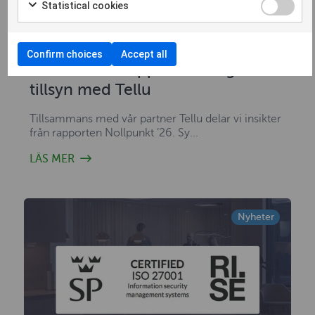
Statistical cookies
30 June 2026
Confirm choices
Accept all
Webbinar – rapport om digital
tillsyn med Tellu
Tillsammans med vår partner Tellu delar vi insikter
från rapporten Nollpunkt ’26. Sy...
LÄS MER
Nyheter