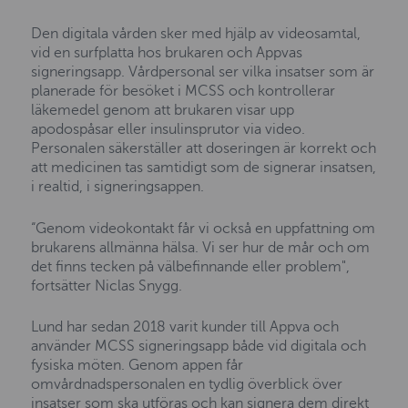
Den digitala vården sker med hjälp av videosamtal,
vid en surfplatta hos brukaren och Appvas
signeringsapp. Vårdpersonal ser vilka insatser som är
planerade för besöket i MCSS och kontrollerar
läkemedel genom att brukaren visar upp
apodospåsar eller insulinsprutor via video.
Personalen säkerställer att doseringen är korrekt och
att medicinen tas samtidigt som de signerar insatsen,
i realtid, i signeringsappen.
“Genom videokontakt får vi också en uppfattning om
brukarens allmänna hälsa. Vi ser hur de mår och om
det finns tecken på välbefinnande eller problem",
fortsätter Niclas Snygg.
Lund har sedan 2018 varit kunder till Appva och
använder MCSS signeringsapp både vid digitala och
fysiska möten. Genom appen får
omvårdnadspersonalen en tydlig överblick över
insatser som ska utföras och kan signera dem direkt