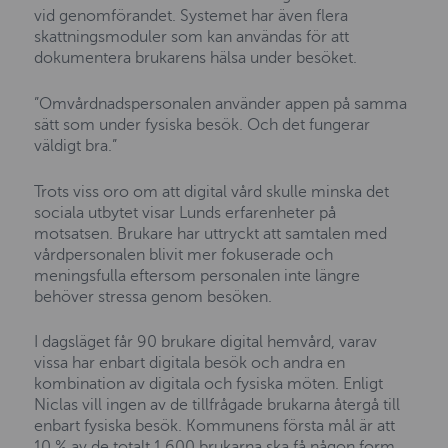
vid genomförandet. Systemet har även flera
skattningsmoduler som kan användas för att
dokumentera brukarens hälsa under besöket.
”Omvårdnadspersonalen använder appen på samma
sätt som under fysiska besök. Och det fungerar
väldigt bra.”
Trots viss oro om att digital vård skulle minska det
sociala utbytet visar Lunds erfarenheter på
motsatsen. Brukare har uttryckt att samtalen med
vårdpersonalen blivit mer fokuserade och
meningsfulla eftersom personalen inte längre
behöver stressa genom besöken.
I dagsläget får 90 brukare digital hemvård, varav
vissa har enbart digitala besök och andra en
kombination av digitala och fysiska möten. Enligt
Niclas vill ingen av de tillfrågade brukarna återgå till
enbart fysiska besök. Kommunens första mål är att
10 % av de totalt 1 600 brukarna ska få någon form