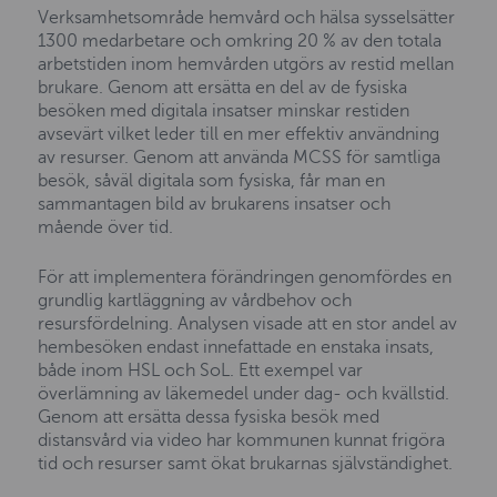
Verksamhetsområde hemvård och hälsa sysselsätter
1300 medarbetare och omkring 20 % av den totala
arbetstiden inom hemvården utgörs av restid mellan
brukare. Genom att ersätta en del av de fysiska
besöken med digitala insatser minskar restiden
avsevärt vilket leder till en mer effektiv användning
av resurser. Genom att använda MCSS för samtliga
besök, såväl digitala som fysiska, får man en
sammantagen bild av brukarens insatser och
mående över tid.
För att implementera förändringen genomfördes en
grundlig kartläggning av vårdbehov och
resursfördelning. Analysen visade att en stor andel av
hembesöken endast innefattade en enstaka insats,
både inom HSL och SoL. Ett exempel var
överlämning av läkemedel under dag- och kvällstid.
Genom att ersätta dessa fysiska besök med
distansvård via video har kommunen kunnat frigöra
tid och resurser samt ökat brukarnas självständighet.